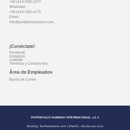
+58 (414) 935-1277
Whatsapp:
+58 (424) 368-4175
Email:
info@portafoliohumano.com
¡Conéctate!
Facebook
Instagram
LinkedIn
Términos y Condiciones
Área de Empleados
Buzón de Correo
PORTAFOLIO HUMANO INTERNACIONAL v.2.4
Hosting: SurAmericans.com | Diseño: JoeJacuzzi.com