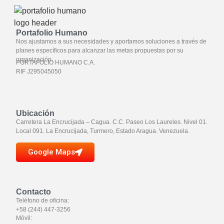
Portafolio Humano
Nos ajustamos a sus necesidades y aportamos soluciones a través de
planes específicos para alcanzar las metas propuestas por su
organización.
PORTAFOLIO HUMANO C.A.
RIF J295045050
Ubicación
Carretera La Encrucijada – Cagua. C.C. Paseo Los Laureles. Nivel 01.
Local 091. La Encrucijada, Turmero, Estado Aragua. Venezuela.
Google Maps
Contacto
Teléfono de oficina:
+58 (244) 447-3256
Móvil: