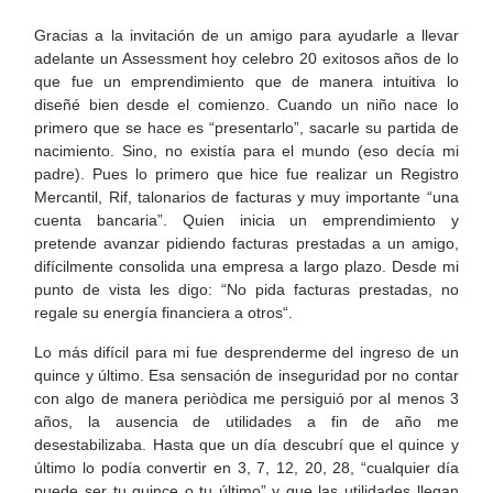
Gracias a la invitación de un amigo para ayudarle a llevar
adelante un Assessment hoy celebro 20 exitosos años de lo
que fue un emprendimiento que de manera intuitiva lo
diseñé bien desde el comienzo. Cuando un niño nace lo
primero que se hace es “presentarlo”, sacarle su partida de
nacimiento. Sino, no existía para el mundo (eso decía mi
padre). Pues lo primero que hice fue realizar un Registro
Mercantil, Rif, talonarios de facturas y muy importante “una
cuenta bancaria”. Quien inicia un emprendimiento y
pretende avanzar pidiendo facturas prestadas a un amigo,
difícilmente consolida una empresa a largo plazo. Desde mi
punto de vista les digo: “No pida facturas prestadas, no
regale su energía financiera a otros“.
Lo más difícil para mi fue desprenderme del ingreso de un
quince y último. Esa sensación de inseguridad por no contar
con algo de manera periòdica me persiguió por al menos 3
años, la ausencia de utilidades a fin de año me
desestabilizaba. Hasta que un día descubrí que el quince y
último lo podía convertir en 3, 7, 12, 20, 28, “cualquier día
puede ser tu quince o tu último” y que las utilidades llegan