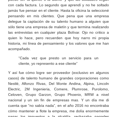
con cada factura. Lo segundo que aprendí y no he soltado
jamás fue pensar en el cliente. Hasta la oficina la seleccioné
pensando en mis clientes. Que pena que una empresa
delegue la captación de su talento humano a alguien que
sólo tiene una empresa de maletín y que termina realizando
las entrevistas en cualquier plaza Bolívar. Ojo no critico a
quien lo hace, pero recuerden que hoy narro mi propia
historia, mi línea de pensamiento y los valores que me han
acompañado.
“Cada vez que presto un servicio para un
cliente, yo represento a ese cliente”
Y así fue cómo logre ser proveedor (exclusivo en algunos
casos) de talento humano de grandes corporaciones como
Nestlé, Alfonzo Rivas, Del Monte Andina, Alpina, Lincoln
Electric, 2M Ingenieria, Comere, Plumrose, Purolomo,
Celoven, Grupo Garzon, Grupo Phoenix, MRW a nivel
nacional y un sin fin de empresas mas. Y un día me di
cuenta que “no sabía nada”, en el año 2016 no encontraba
cómo mantener a flote la empresa, me dolía enormemente
pagar los impuestos a la alcaldía, rechazaba pagarles