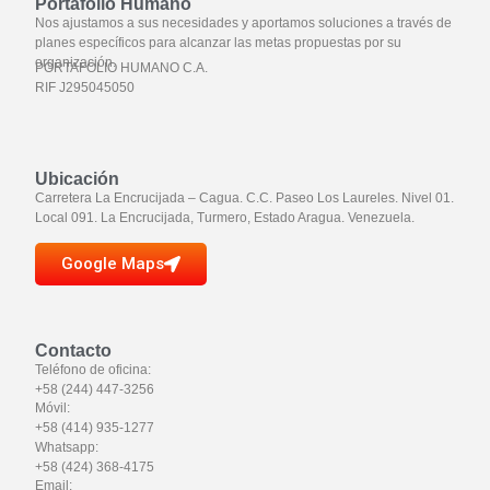
Portafolio Humano
Nos ajustamos a sus necesidades y aportamos soluciones a través de
planes específicos para alcanzar las metas propuestas por su
organización.
PORTAFOLIO HUMANO C.A.
RIF J295045050
Ubicación
Carretera La Encrucijada – Cagua. C.C. Paseo Los Laureles. Nivel 01.
Local 091. La Encrucijada, Turmero, Estado Aragua. Venezuela.
Google Maps
Contacto
Teléfono de oficina:
+58 (244) 447-3256
Móvil:
+58 (414) 935-1277
Whatsapp:
+58 (424) 368-4175
Email: